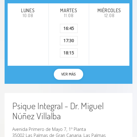
Depresión neurótica (distimia)
LUNES
MARTES
MIÉRCOLES
10.08
11.08
12.08
Depresión psicótica involutiva
16:45
17:30
Deterioro cognitivo
18:15
Disfunciones sexuales
Distimia
VER MÁS
Esquizofrenia
Psique Integral - Dr. Miguel
Esquizofrenia de tipo paranoide
Núñez Villalba
Esquizofrenia desorganizada
Avenida Primero de Mayo 7, 1º Planta
35002 Las Palmas de Gran Canaria, Las Palmas
Esquizofrenia hebefrénica