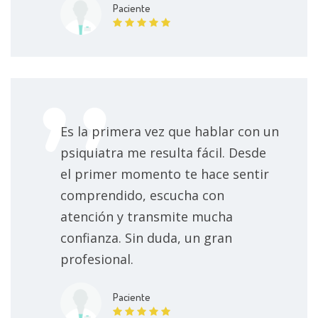
Paciente
Trastorno de pánico con agorafobia
Trastorno de personalidad antisocial
Trastorno de pánico
Trastorno de personalidad evasiva
Es la primera vez que hablar con un
psiquiatra me resulta fácil. Desde
Trastorno de personalidad narcisista
el primer momento te hace sentir
comprendido, escucha con
Trastorno de personalidad paranoica
atención y transmite mucha
Trastorno de personalidad histriónica
confianza. Sin duda, un gran
profesional.
Trastorno del control de impulsos
Paciente
Trastorno de vinculación reactiva de la lactancia