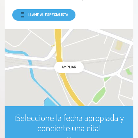
LLAME AL ESPECIALISTA
Esquizofrenia paranoide
Estrés
Fobias
Insomnio
AMPLIAR
Insomnio crónico
Intoxicaciones
Mobbing (acoso laboral)
¡Seleccione la fecha apropiada y
concierte una cita!
Narcolepsia