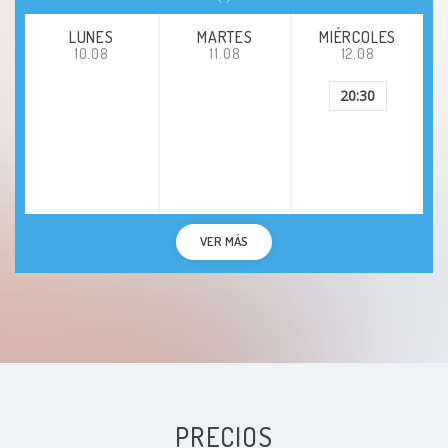
Neurosis histérica
LUNES
MARTES
MIÉRCOLES
10.08
11.08
12.08
Personalidad psicopática
20:30
Personalidad sociopática
Problemas de relación
Psicosis
VER MÁS
Psicosis disociativa
Psicosis reactiva breve
Psicosis maníaco-depresiva
PRECIOS
Psicosis puerperal