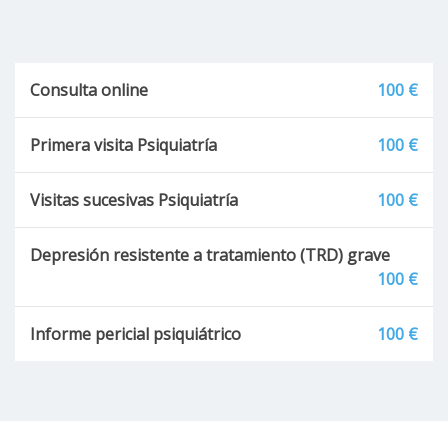
Síndrome confusional agudo
Consulta online
100 €
TAG
Trastorno de estrés postraumático (TEPT)
Primera visita Psiquiatría
100 €
Toxicomanías
Visitas sucesivas Psiquiatría
100 €
Trastorno afectivo estacional
Depresión resistente a tratamiento (TRD) grave
100 €
Trastorno bipolar
Informe pericial psiquiátrico
100 €
Trastorno afectivo bipolar
Trastorno de adaptación