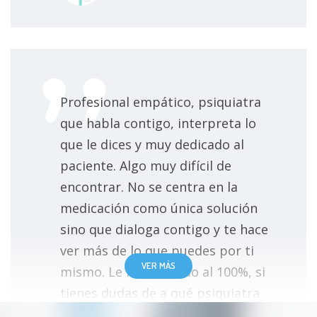
o la primera infancia
Trastorno del espectro autista (TEA)
Trastorno del sueño por ansiedad
Profesional empático, psiquiatra
Trastorno depresivo grave
que habla contigo, interpreta lo
que le dices y muy dedicado al
Trastorno esquizotípico de la personalidad
paciente. Algo muy difícil de
encontrar. No se centra en la
Trastorno esquizoafectivo
medicación como única solución
Trastorno esquizoide de la personalidad
sino que dialoga contigo y te hace
ver más de lo que puedes por ti
Trastorno límite de la personalidad
VER MÁS
mismo. Le recomiendo al 100%, si
tienes dudas de a qué psiquiatra
Trastorno obsesivo compulsivo (TOC)
acudir, Miguel es la solución.