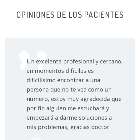
Trastorno de ansiedad por separación
OPINIONES DE LOS PACIENTES
Trastorno de ansiedad
Trastorno de conversión
Trastorno de conducta alimentaria no
especificado
Un excelente profesional y cercano,
en momentos difíciles es
Trastorno de conducta
dificilisimo encontrar a una
persona que no te vea como un
Trastorno de estrés postraumático leve
numero, estoy muy agradecida que
Trastorno de ansiedad generalizada
por fin alguien me escuchará y
empezará a darme soluciones a
Trastorno de hiperactividad y déficit de atención
mis problemas, gracias doctor.
(TDAH)